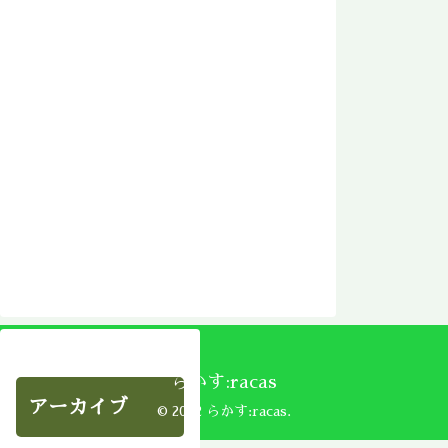
らかす:racas
アーカイブ
© 2002 らかす:racas.