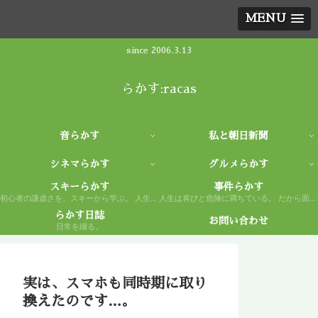
MENU
since 2006.3.13
らかす:racas
音らかす
私と朝日新聞
シネマらかす
グルメらかす
スキーらかす
事件らかす
初心者の謙虚さを、スキーから学ぶ。 人生もまた然り。
人生は喜びと危険に満ちている。 だから面白い。
らかす日誌
お問い合わせ
日常を綴る。
実は、スマホも同時期に取り
換えたのです…。