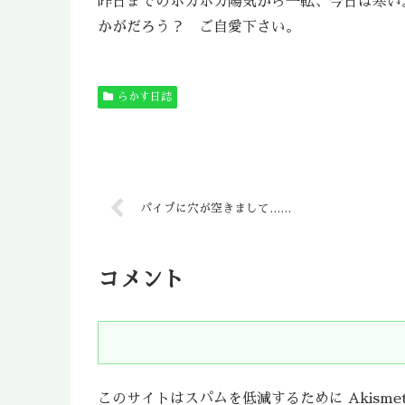
昨日までのポカポカ陽気から一転、今日は寒い
かがだろう？ ご自愛下さい。
らかす日誌
パイプに穴が空きまして……
コメント
このサイトはスパムを低減するために Akisme