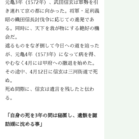
元亀3年（1572年）、武田信玄は軍勢を引
き連れて京の都に向かった。将軍・足利義
昭の織田信長討伐令に応じての進発であ
る。同時に、天下を我が物にする絶好の機
会だ。
遮るものをなぎ倒して今日への道を辿った
が、元亀4年（1573年）になって病を得、
やむなく4月には甲府への撤退を始めた。
その途中、4月12日に信玄は三河街道で死
ぬ。
死ぬ間際に、信玄は遺言を残したと伝わ
る。
「自身の死を3年の間は秘匿し、遺骸を諏
訪湖に沈める事」