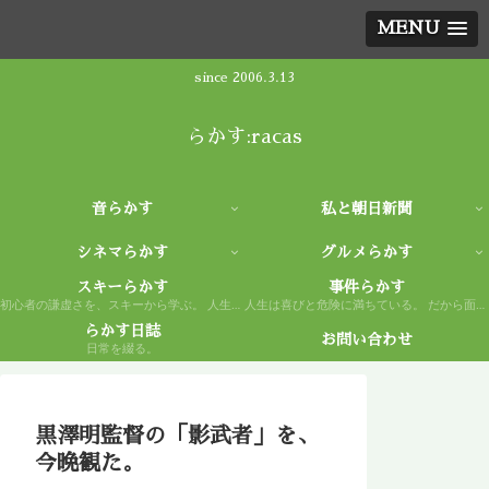
MENU
since 2006.3.13
らかす:racas
音らかす
私と朝日新聞
シネマらかす
グルメらかす
スキーらかす
事件らかす
初心者の謙虚さを、スキーから学ぶ。 人生もまた然り。
人生は喜びと危険に満ちている。 だから面白い。
らかす日誌
お問い合わせ
日常を綴る。
黒澤明監督の「影武者」を、
今晩観た。