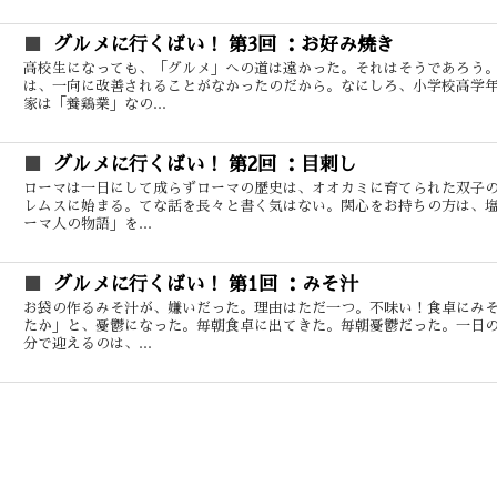
グルメに行くばい！ 第3回 ：お好み焼き
高校生になっても、「グルメ」への道は遠かった。それはそうであろう
は、一向に改善されることがなかったのだから。なにしろ、小学校高学
家は「養鶏業」なの...
グルメに行くばい！ 第2回 ：目刺し
ローマは一日にして成らずローマの歴史は、オオカミに育てられた双子
レムスに始まる。てな話を長々と書く気はない。関心をお持ちの方は、
ーマ人の物語」を...
グルメに行くばい！ 第1回 ：みそ汁
お袋の作るみそ汁が、嫌いだった。理由はただ一つ。不味い！食卓にみ
たか」と、憂鬱になった。毎朝食卓に出てきた。毎朝憂鬱だった。一日
分で迎えるのは、...