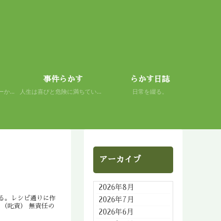
事件らかす
らかす日誌
初心者の謙虚さを、スキーから学ぶ。 人生もまた然り。
人生は喜びと危険に満ちている。 だから面白い。
日常を綴る。
アーカイブ
2026年8月
る。レシピ通りに作
2026年7月
（叱責） 無責任の
2026年6月