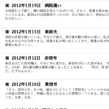
2012年1月19日 病院通い
が相変わらず続く。腰の病院を変えてほぼ1ヶ月。だから、新薬を飲み始
うことになる。最初は1日2回服用だったのが、次に3回になり、現在は1
れが正しい...
2012年1月15日 家政夫
家政夫状態が続いている。今日の夕食は、我が妻女殿の指示に従い、私
を私がやるのは当然である。昼食は私が買い出ししてきた。朝食は私が
朝食は私がつくっ...
2012年1月12日 赤信号
黄色を示した信号機は、やがて赤に変わる。黄信号が灯った我が家も、
た。2日前、我が妻女殿は風邪が酷くなったことを訴え、 「明日、医者
た。たずねるはず...
2012年1月10日 黄信号
「ボス、信号さあ、あの色、緑なのにどうして『青信号』っていうのか
に何度か質問されて、明確に答えられなかった質問の一つである。思い
べた。古来、日本...