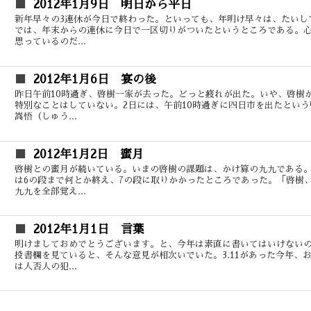
2012年1月9日 明日から平日
新年早々の3連休が今日で終わった。といっても、年明け早々は、たいし
では、年末からの連休に今日で一区切りがついたというところである。
思っているのだ...
2012年1月6日 宴の後
昨日午前10時過ぎ、啓樹一家が去った。どっと疲れが出た。いや、啓樹
特別なことはしていない。2日には、午前10時過ぎに四日市を出たとい
嵩悟（しゅう...
2012年1月2日 蜜月
啓樹との蜜月が続いている。いまの啓樹の課題は、かけ算の九九である
は6の段まで何とか終え、7の段に取りかかったところであった。「啓樹
九九を全部覚え...
2012年1月1日 言葉
明けましておめでとうございます。と、今年は素直に書いてはいけない
投書欄を見ていると、そんな意見が相次いでいた。3.11があった今年、
は人否人の犯...