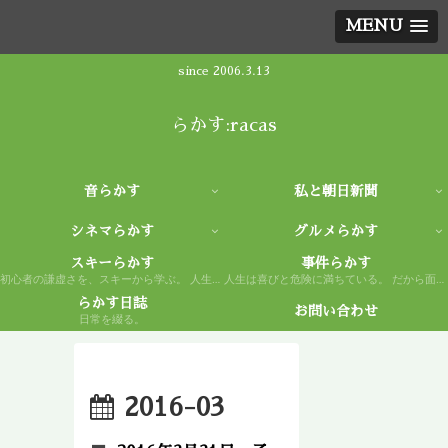
MENU
since 2006.3.13
らかす:racas
音らかす
私と朝日新聞
シネマらかす
グルメらかす
スキーらかす
事件らかす
初心者の謙虚さを、スキーから学ぶ。 人生もまた然り。
人生は喜びと危険に満ちている。 だから面白い。
らかす日誌
お問い合わせ
日常を綴る。
2016-03