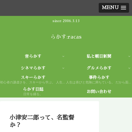
MENU
since 2006.3.13
らかす:racas
音らかす
私と朝日新聞
シネマらかす
グルメらかす
スキーらかす
事件らかす
初心者の謙虚さを、スキーから学ぶ。 人生もまた然り。
人生は喜びと危険に満ちている。 だから面白い。
らかす日誌
お問い合わせ
日常を綴る。
小津安二郎って、名監督
か？