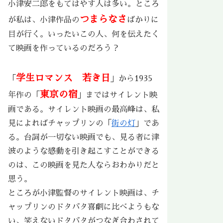
小津安二郎をもてはやす人は多い。ところ
つまらなさ
が私は、小津作品の
ばかりに
目が行く。いったいこの人、何を伝えたく
て映画を作っているのだろう？
学生ロマンス 若き日
「
」から1935
東京の宿
年作の「
」まではサイレント映
画である。サイレント映画の最高峰は、私
見によればチャップリンの「
街の灯
」であ
る。台詞が一切ない映画でも、見る者に津
波のような感動を引き起こすことができる
のは、この映画を見た人ならおわかりだと
思う。
ところが小津監督のサイレント映画は、チ
ャップリンのドタバタ喜劇に比べようもな
い、笑えないドタバタがつなぎ合わされて