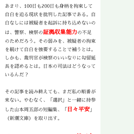
あまり、100日も200日も身柄を拘束して
自白を迫る現状を批判した記事である。自
白なしには被疑者を起訴に持ち込めないの
証拠収集能力
は、警察、検察の
の不足
のためだろう。その弱みを、被疑者の拘束
を続けて自白を強要することで補うとは。
しかも、裁判官が検察のいいなりに勾留延
長を認めるとは。日本の司法はどうなって
いるんだ？
その記事を読み終えても、まだ私の順番が
来ない。やむなく、「選択」と一緒に持参
日々平安
した山本周五郎の短編集、「
」
（新潮文庫）を取り出す。