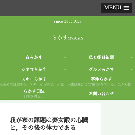
MENU
since 2006.3.13
らかす:racas
音らかす
私と朝日新聞
シネマらかす
グルメらかす
スキーらかす
事件らかす
初心者の謙虚さを、スキーから学ぶ。 人生もまた然り。
人生は喜びと危険に満ちている。 だから面白い。
らかす日誌
お問い合わせ
日常を綴る。
我が家の課題は妻女殿の心臓
と，その後の体力である