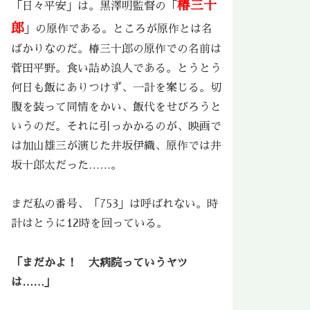
椿三十
「日々平安」は。黒澤明監督の「
郎
」の原作である。ところが原作とは名
ばかりなのだ。椿三十郎の原作での名前は
菅田平野。食い詰め浪人である。とうとう
何日も飯にありつけず、一計を案じる。切
腹を装って同情をかい、飯代をせびろうと
いうのだ。それに引っかかるのが、映画で
は加山雄三が演じた井坂伊織、原作では井
坂十郎太だった……。
まだ私の番号、「753」は呼ばれない。時
計はとうに12時を回っている。
「まだかよ！ 大病院っていうヤツ
は……」