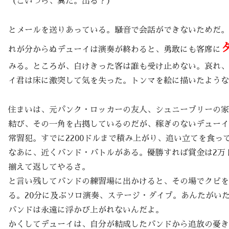
（こいつら、糞だ。出る？）
とメールを送りあっている。騒音で会話ができないためだ。
れが分からぬデューイは演奏が終わると、勇敢にも客席に
みる。ところが、白けきった客は誰も受け止めない。哀れ、
イ君は床に激突して気を失った。トンマを絵に描いたような
住まいは、元パンク・ロッカーの友人、シュニーブリーの家
結び、その一角を占拠しているのだが、稼ぎのないデューイ
常習犯。すでに2200ドルまで積み上がり、追い立てを食っ
なあに、近くバンド・バトルがある。優勝すれば賞金は2万
揃えて返してやるさ。
と言い残してバンドの練習場に出かけると、その場でクビを
る。20分に及ぶソロ演奏、ステージ・ダイブ。あんたがい
バンドは永遠に浮かび上がれないんだよ。
かくしてデューイは、自分が結成したバンドから追放の憂き