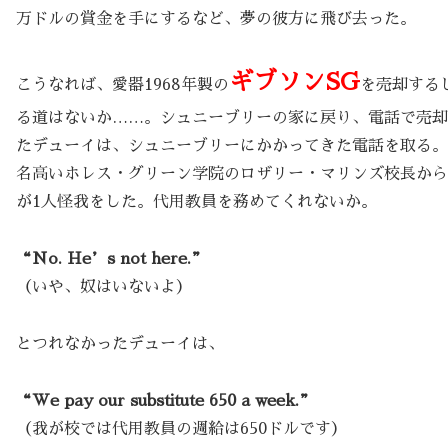
万ドルの賞金を手にするなど、夢の彼方に飛び去った。
ギブソンSG
こうなれば、愛器1968年製の
を売却する
る道はないか……。シュニーブリーの家に戻り、電話で売却
たデューイは、シュニーブリーにかかってきた電話を取る。
名高いホレス・グリーン学院のロザリー・マリンズ校長から
が1人怪我をした。代用教員を務めてくれないか。
“No. He’s not here.”
（いや、奴はいないよ）
とつれなかったデューイは、
“We pay our substitute 650 a week.”
（我が校では代用教員の週給は650ドルです）