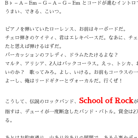
B♭ – A – Em – G – A – G – Em とコードが進むイン
うまい、できる、こいつ。
ピアノを弾いていたローレンス、お前はキーボードだ。
チェロ弾きのケイティ、君はエレキベースだ。なあに、チェ
たと思えば弾けるはずだ。
パーカッションのフレディ、ドラムたたけるよな？
マルタ、アリシア、2人はバックコーラス。えっ、トシカ、
いのか？ 歌ってみろ。よし、いける。お前もコーラスの一
よーし、俺はリードギターとヴォーカルだ。行くぜ！
School of Rock
こうして、伝説のロックバンド、
指すは、デューイが一度断念したバンド・バトル。賞金は2
る。
あとはお約束通り、山あり谷ありの展開で、あろう事かデュ