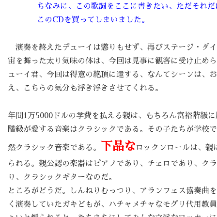
ちなみに、この歌詞をここに書きたい、ただそれだ
このCDを買ってしまいました。
演奏を終えたデューイは懲りもせず、再びステージ・ダイ
宙を舞った太り気味の体は、今回は見事に観客に受け止めら
ューイ君、今回は得意の絶頂に達する、なんてシーンは、お
え、こちらの気分も浮き浮きさせてくれる。
年間1万5000ドルの学費を払える親は、もちろん富裕階級
階級が愛する音楽はクラシックである。その子たちが学校で
下品な
然クラシック音楽である。
ロックンロールは、親
られる。親公認の楽器はピアノであり、チェロであり、クラ
り、クラシックギターなのだ。
ところがどうだ。しんねりむっつり、アランフェス協奏曲を
く演奏していたガキどもが、ハチャメチャなモグリ代用教員