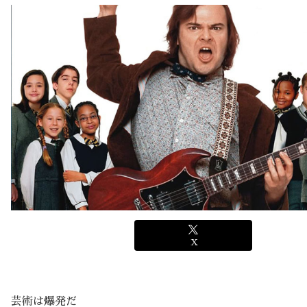
X
芸術は爆発だ