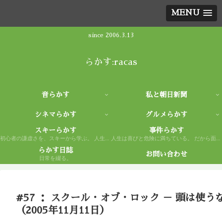
MENU
since 2006.3.13
らかす:racas
音らかす
私と朝日新聞
シネマらかす
グルメらかす
スキーらかす
事件らかす
初心者の謙虚さを、スキーから学ぶ。 人生もまた然り。
人生は喜びと危険に満ちている。 だから面白い。
らかす日誌
お問い合わせ
日常を綴る。
#57 ： スクール・オブ・ロック － 頭は使う
（2005年11月11日）