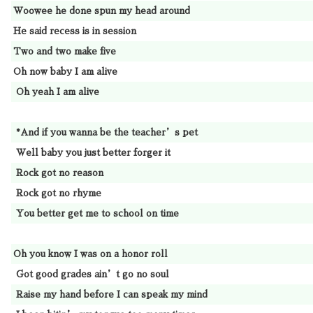
Woowee he done spun my head around
He said recess is in session
Two and two make five
Oh now baby I am alive
Oh yeah I am alive
*And if you wanna be the teacher’s pet
Well baby you just better forger it
Rock got no reason
Rock got no rhyme
You better get me to school on time
Oh you know I was on a honor roll
Got good grades ain’t go no soul
Raise my hand before I can speak my mind