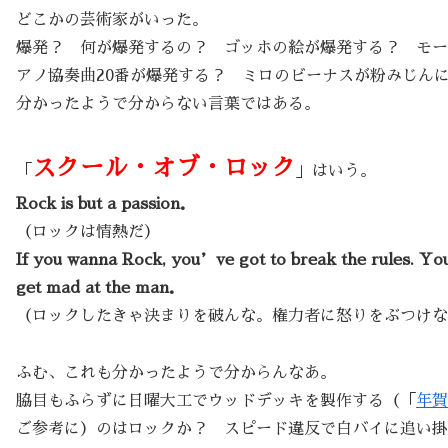
どこかの芸術家がいった。
爆発？ 何が爆発するの？ ゴッホの絵が爆発する？ モー
アノ協奏曲20番が爆発する？ ミロのビーナスが粉みじん
分かったようで分からない言葉ではある。
スクール・オブ・ロック
「
」はいう。
Rock is but a passion．
（ロックは情熱だ）
If you wanna Rock, you’ve got to break the rules. Yo
get mad at the man．
（ロックしたきゃ決まりを破んな。権力者に怒りをぶつけな
ふむ、これも分かったようで分からんなあ。
脇目もふらずに日曜大工でウッドデッキを製作する（「
年賀
ご参考に）のはロックか？ スピード違反で白バイに追い掛