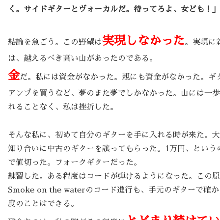
く。サイドギターとヴォーカルだ。待ってろよ、女ども！」
実現しなかった
結論を急ごう。この野望は
。実現に
は、越えるべき高い山があったのである。
金
だ。私には資金がなかった。親にも資金がなかった。ギ
アンプを買うなど、夢のまた夢でしかなかった。山には一歩
れることなく、私は挫折した。
そんな私に、初めて自分のギターを手に入れる時が来た。大
知り合いに中古のギターを譲ってもらった。1万円、というの
で値切った。フォークギターだった。
練習した。ある程度はコードが弾けるようになった。この原
Smoke on the waterのコード進行も、手元のギターで
度のことはできる。