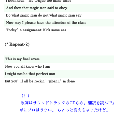
I been bitin’ my tongue too many times
And then that magic man said to obey
Do what magic man do not what magic man say
Now may I please have the attention of the class
Today’s assignment: Kick some ass
(* Repeat×2)
This is my final exam
Now you all know who I am
I might not be that perfect son
But you’ll all be rockin’ when I’m done
（注）
歌詞はサウンドトラックのCDから。翻訳を読んで
がにプロはうまい。 ちょっと変えちゃったけど。