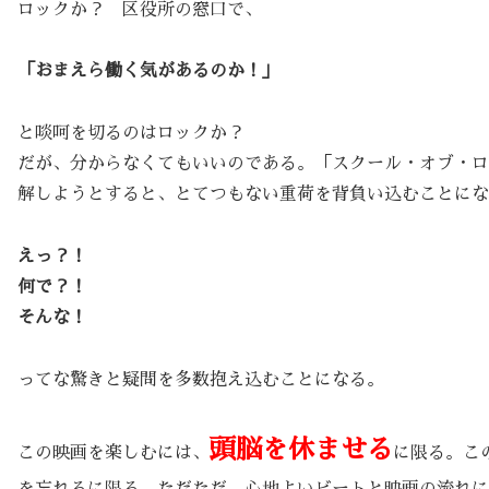
ロックか？ 区役所の窓口で、
「おまえら働く気があるのか！」
と啖呵を切るのはロックか？
だが、分からなくてもいいのである。「スクール・オブ・ロ
解しようとすると、とてつもない重荷を背負い込むことにな
えっ？！
何で？！
そんな！
ってな驚きと疑問を多数抱え込むことになる。
頭脳を休ませる
この映画を楽しむには、
に限る。こ
を忘れるに限る。ただただ、心地よいビートと映画の流れに