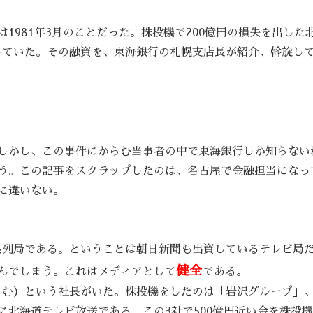
1981年3月のことだった。株投機で200億円の損失を出した
していた。その融資を、東海銀行の札幌支店長が紹介、斡旋し
しかし、この事件にからむ当事者の中で東海銀行しか知らない
う。この記事をスクラップしたのは、名古屋で金融担当になっ
に違いない。
系列局である。ということは朝日新聞も出資しているテレビ局
健全
んでしまう。これはメディアとして
である。
さむ）という社長がいた。株投機をしたのは「岩沢グループ」
に北海道テレビ放送である。この3社で500億円近い金を株投