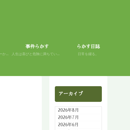
事件らかす
らかす日誌
初心者の謙虚さを、スキーから学ぶ。 人生もまた然り。
人生は喜びと危険に満ちている。 だから面白い。
日常を綴る。
アーカイブ
2026年8月
2026年7月
2026年6月