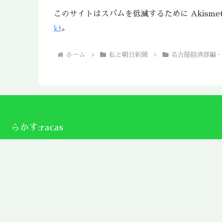
このサイトはスパムを低減するために Akisme
い
。
ホーム
私と朝日新聞
名古屋経済部編・
らかす:racas