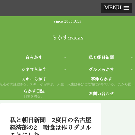
MENU
since 2006.3.13
らかす:racas
音らかす
私と朝日新聞
シネマらかす
グルメらかす
スキーらかす
事件らかす
初心者の謙虚さを、スキーから学ぶ。 人生もまた然り。
人生は喜びと危険に満ちている。 だから面白い。
らかす日誌
お問い合わせ
日常を綴る。
私と朝日新聞 2度目の名古屋
経済部の2 朝食は作りダメル