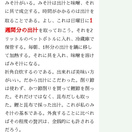
みそ汁がいる。みそ汁は出汁と味噌、それ
に具で成立する。時間がかかるのは出汁を
1
取ることである。よし、これは日曜日に
週間分の出汁
を取っておこう。それを2
リットルのペットボトルに入れ、冷蔵庫で
保管する。毎朝、1杯分の出汁を鍋に移し
て加熱する。それに具を入れ、味噌を溶け
ばみそ汁になる。
折角自炊するのである。出来れば美味い方
がいい。だから出汁にこだわった。削り節
は使わず、かつ節削りを買って鰹節を削っ
た。それだけではなく、昆布だしも取っ
た。鰹と昆布で採った出汁。これが私のみ
そ汁の基本である。外食することに比べれ
ばその程度の贅沢は、金銭的にも許される
だろう。