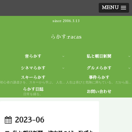
MENU
since 2006.3.13
らかす:racas
音らかす
私と朝日新聞
シネマらかす
グルメらかす
スキーらかす
事件らかす
初心者の謙虚さを、スキーから学ぶ。 人生もまた然り。
人生は喜びと危険に満ちている。 だから面白い。
らかす日誌
お問い合わせ
日常を綴る。
2023-06