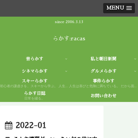
MENU
since 2006.3.13
らかす:racas
音らかす
私と朝日新聞
シネマらかす
グルメらかす
スキーらかす
事件らかす
初心者の謙虚さを、スキーから学ぶ。 人生もまた然り。
人生は喜びと危険に満ちている。 だから面白い。
らかす日誌
お問い合わせ
日常を綴る。
2022-01