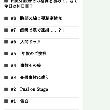
FileMakerとの格闘を初めて、さて
今日は何日目？
#8 胸部Ｘ線：要精密検査
#7 痴漢で漢で逮捕……？！
#6 人間ドック
#5 年賀のご挨拶
#4 事故その後
#3 交通事故に遭う
#2 Pual on Stage
#1 告白