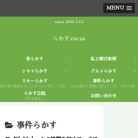
MENU
since 2006.3.13
らかす:racas
音らかす
私と朝日新聞
シネマらかす
グルメらかす
スキーらかす
事件らかす
初心者の謙虚さを、スキーから学ぶ。 人生もまた然り。
人生は喜びと危険に満ちている。 だから面白い。
らかす日誌
お問い合わせ
日常を綴る。
事件らかす