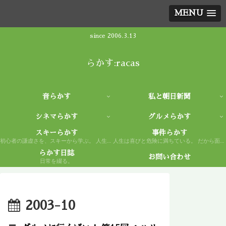
MENU
since 2006.3.13
らかす:racas
音らかす
私と朝日新聞
シネマらかす
グルメらかす
スキーらかす
事件らかす
初心者の謙虚さを、スキーから学ぶ。 人生もまた然り。
人生は喜びと危険に満ちている。 だから面白い。
らかす日誌
お問い合わせ
日常を綴る。
2003-10