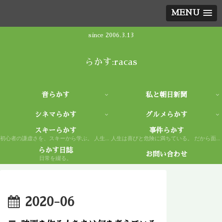
MENU
since 2006.3.13
らかす:racas
音らかす
私と朝日新聞
シネマらかす
グルメらかす
スキーらかす
事件らかす
初心者の謙虚さを、スキーから学ぶ。 人生もまた然り。
人生は喜びと危険に満ちている。 だから面白い。
らかす日誌
お問い合わせ
日常を綴る。
2020-06