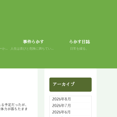
事件らかす
らかす日誌
初心者の謙虚さを、スキーから学ぶ。 人生もまた然り。
人生は喜びと危険に満ちている。 だから面白い。
日常を綴る。
アーカイブ
2026年8月
れる予定だったが、
2026年7月
。体力が落ちたまま
2026年6月