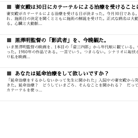
妻女殿は30日にカテーテルによる治療を受けること
妻女殿がカテーテルによる治療を受ける日が決まった。今月30日である
れ、施術日の決定を聞くとともに施術の解説を受けた。正式な病名は大
る。心臓と大動脈...
黒澤明監督の「影武者」を、今晩観た。
いま黒澤明監督の映画を、1本目の「姿三四郎」から年代順に観ている。
った。1980年の作品である。一言でいう。つまらない。シナリオに起伏
り私を映画...
あなたは延命治療をして欲しいですか？
「延命治療をするかしないかって先生に聞かれた」入院中の妻女殿から
きた。延命治療？ どうしていまごろ、そんなことを聞かれる？ だっ
カテーテルを使っ...