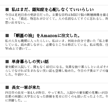
私はまだ、認知症を心配しなくていいらしい
今日は足利日赤の受診日だった。主要な目的はMRIで脳の断層画像を撮
っても、「最近、物忘れがひどくて。人の名前なんてすぐに忘れるし、
思い出せない。...
「蝦蟇の油」をAmazonに注文した。
私の人生も晩期に入ったらしい。私はいま、何故か自分で書いた「私と
している。読み直しながら、必要なところは修正している。私は現在、仕
Web上で書いて...
単身暮らしの笑い話
妻女殿が入院して、間もなく40日になる。気楽な独り暮らしといえばそ
らしでなければ生まれない笑い話も登場し始めた。今日の夕食はアジの
した。午前中ス...
長女一家が来た
四日市の長女一家4人が昨日、やって来た。入院中の妻女殿の見舞いが目
旦那の両親に大学生になった啓樹を見せに行くのも狙いだったようだ。午
に到着した。...