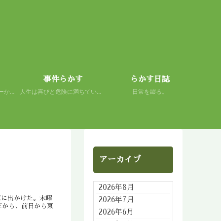
事件らかす
らかす日誌
初心者の謙虚さを、スキーから学ぶ。 人生もまた然り。
人生は喜びと危険に満ちている。 だから面白い。
日常を綴る。
アーカイブ
2026年8月
京に出かけた。木曜
2026年7月
だから、前日から東
2026年6月