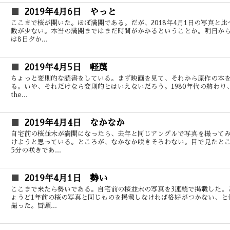
2019年4月6日 やっと
ここまで桜が開いた。ほぼ満開である。だが、2018年4月1日の写真と
数が少ない。本当の満開まではまだ時間がかかるということか。明日か
は8日夕か...
2019年4月5日 軽蔑
ちょっと変則的な読書をしている。まず映画を見て、それから原作の本
る。いや、それだけなら変則的とはいえないだろう。1980年代の終わり、私は
the...
2019年4月4日 なかなか
自宅前の桜並木が満開になったら、去年と同じアングルで写真を撮って
けようと思っている。ところが、なかなか咲きそろわない。目で見たとこ
5分の咲きであ...
2019年4月1日 勢い
ここまで来たら勢いである。自宅前の桜並木の写真を3連続で掲載した。
ょうど1年前の桜の写真と同じものを掲載しなければ格好がつかない、と
撮った。冒頭...