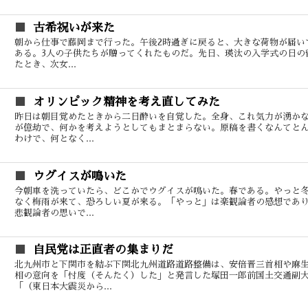
古希祝いが来た
朝から仕事で藤岡まで行った。午後2時過ぎに戻ると、大きな荷物が届い
ある。3人の子供たちが贈ってくれたものだ。先日、瑛汰の入学式の日の
たとき、次女...
オリンピック精神を考え直してみた
昨日は朝目覚めたときから二日酔いを自覚した。全身、これ気力が湧か
が億劫で、何かを考えようとしてもまとまらない。原稿を書くなんてと
わけで、何となく...
ウグイスが鳴いた
今朝車を洗っていたら、どこかでウグイスが鳴いた。春である。やっと
なく梅雨が来て、恐ろしい夏が来る。「やっと」は楽観論者の感想であ
悲観論者の思いで...
自民党は正直者の集まりだ
北九州市と下関市を結ぶ下関北九州道路道路整備は、安倍晋三首相や麻
相の意向を「忖度（そんたく）した」と発言した塚田一郎前国土交通副
「（東日本大震災から...