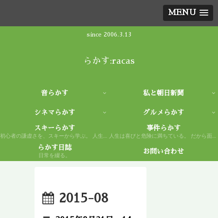
MENU
since 2006.3.13
らかす:racas
音らかす
私と朝日新聞
シネマらかす
グルメらかす
スキーらかす
事件らかす
初心者の謙虚さを、スキーから学ぶ。 人生もまた然り。
人生は喜びと危険に満ちている。 だから面白い。
らかす日誌
お問い合わせ
日常を綴る。
2015-08