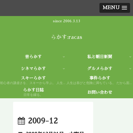
MENU
since 2006.3.13
らかす:racas
音らかす
私と朝日新聞
シネマらかす
グルメらかす
スキーらかす
事件らかす
初心者の謙虚さを、スキーから学ぶ。 人生もまた然り。
人生は喜びと危険に満ちている。 だから面白い。
らかす日誌
お問い合わせ
日常を綴る。
2009-12