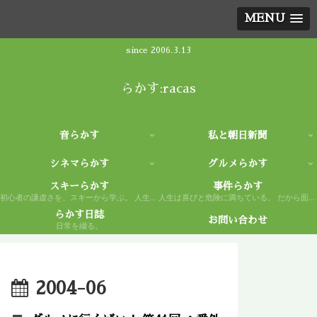
MENU
since 2006.3.13
らかす:racas
音らかす
私と朝日新聞
シネマらかす
グルメらかす
スキーらかす
事件らかす
初心者の謙虚さを、スキーから学ぶ。 人生もまた然り。
人生は喜びと危険に満ちている。 だから面白い。
らかす日誌
お問い合わせ
日常を綴る。
2004-06