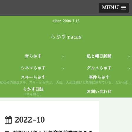
MENU
since 2006.3.13
らかす:racas
音らかす
私と朝日新聞
シネマらかす
グルメらかす
スキーらかす
事件らかす
初心者の謙虚さを、スキーから学ぶ。 人生もまた然り。
人生は喜びと危険に満ちている。 だから面白い。
らかす日誌
お問い合わせ
日常を綴る。
2022-10