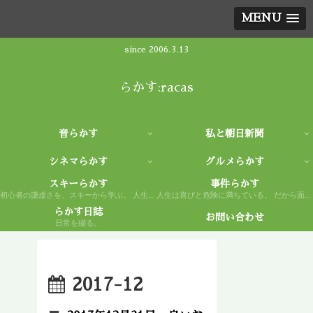
MENU
since 2006.3.13
らかす:racas
音らかす
私と朝日新聞
シネマらかす
グルメらかす
スキーらかす
事件らかす
初心者の謙虚さを、スキーから学ぶ。 人生もまた然り。
人生は喜びと危険に満ちている。 だから面白い。
らかす日誌
お問い合わせ
日常を綴る。
2017-12