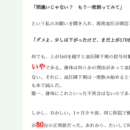
「間違いじゃない？ もう一度測ってみて」
という私のお願いを聞き入れ、再度血圧が測定
「ダメよ、少しは下がったけど、まだ上が17
何でも、上が160を超すと血圧降下剤の投与対
いや
である。身体は何らかの理由があって血
ない。それに、血圧降下剤は一度飲み始めるとやめる
も本で読んだ。
第一、身体にこれといった不具合はないのであ
しかし、おかしい。1ヶ月少々前、同じ医院で
80
が
台の正常値だった。あれから、たいして