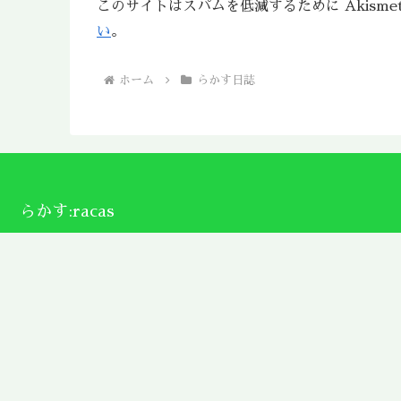
このサイトはスパムを低減するために Akisme
い
。
ホーム
らかす日誌
らかす:racas