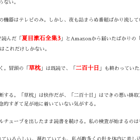
らない。
の機器はテレビのみ。しかし、夜も詰まらぬ番組ばかり流して
夏目漱石全集3
で読んだ「
」とAmazonから届いたばかりの
はこれだけしかない。
草枕
二百十日
く。冒頭の「
」は既読で、「
」も終わっていた
断する。「草枕」は快作だが、「二百十日」はできの悪い掛取
念的すぎて足が地に着いていない気がする。
ルチューブを出したまま読書を続ける。私の検査が始まるのは
れているらしい。遅れていても、私が数多くの針を体内に差し