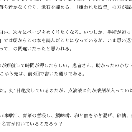
落ち着かなくなり、漱石を諦める。「嫌われた監督」の方が読
白い。次々にページをめくりたくなる。いつしか、手術が迫っ
」では朝からこの本を読んだことになっているが、いま思い返
って」の間違いだったと思われる。
れが難航して時間が押したらしい。患者さん、助かったのかな
ここから先は、前3回で書いた通りである。
った。丸1日絶食しているのだが、点滴液に何か薬剤が入ってい
い味噌汁、青菜の煮浸し、鯛味噌、卵と麩をかき混ぜ、砂糖、
う名前が付いているのだろう？