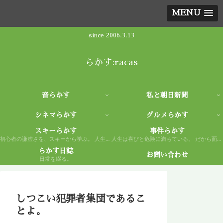
MENU
since 2006.3.13
らかす:racas
音らかす
私と朝日新聞
シネマらかす
グルメらかす
スキーらかす
事件らかす
初心者の謙虚さを、スキーから学ぶ。 人生もまた然り。
人生は喜びと危険に満ちている。 だから面白い。
らかす日誌
お問い合わせ
日常を綴る。
しつこい犯罪者集団であるこ
とよ。