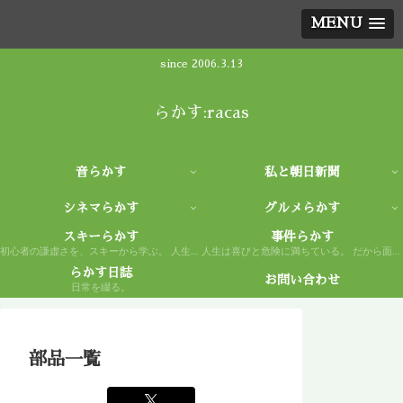
MENU
since 2006.3.13
らかす:racas
音らかす
私と朝日新聞
シネマらかす
グルメらかす
スキーらかす
事件らかす
初心者の謙虚さを、スキーから学ぶ。 人生もまた然り。
人生は喜びと危険に満ちている。 だから面白い。
らかす日誌
お問い合わせ
日常を綴る。
部品一覧