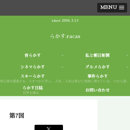
MENU
since 2006.3.13
らかす:racas
音らかす
私と朝日新聞
シネマらかす
グルメらかす
スキーらかす
事件らかす
初心者の謙虚さを、スキーから学ぶ。 人生もまた然り。
人生は喜びと危険に満ちている。 だから面白い。
らかす日誌
お問い合わせ
日常を綴る。
第7図