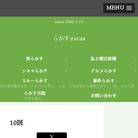
MENU
since 2006.3.13
らかす:racas
音らかす
私と朝日新聞
シネマらかす
グルメらかす
スキーらかす
事件らかす
初心者の謙虚さを、スキーから学ぶ。 人生もまた然り。
人生は喜びと危険に満ちている。 だから面白い。
らかす日誌
お問い合わせ
日常を綴る。
10図