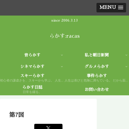
MENU
since 2006.3.13
らかす:racas
音らかす
私と朝日新聞
シネマらかす
グルメらかす
スキーらかす
事件らかす
初心者の謙虚さを、スキーから学ぶ。 人生もまた然り。
人生は喜びと危険に満ちている。 だから面白い。
らかす日誌
お問い合わせ
日常を綴る。
第7図