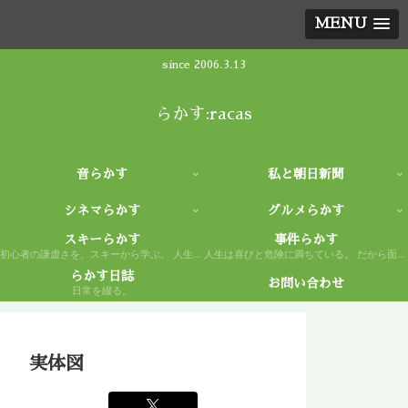
MENU
since 2006.3.13
らかす:racas
音らかす
私と朝日新聞
シネマらかす
グルメらかす
スキーらかす
事件らかす
初心者の謙虚さを、スキーから学ぶ。 人生もまた然り。
人生は喜びと危険に満ちている。 だから面白い。
らかす日誌
お問い合わせ
日常を綴る。
実体図