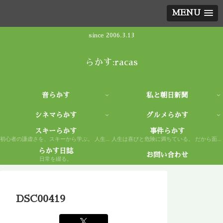
MENU
since 2006.3.13
らかす:racas
音らかす
私と朝日新聞
シネマらかす
グルメらかす
スキーらかす
事件らかす
初心者の謙虚さを、スキーから学ぶ。 人生もまた然り。
人生は喜びと危険に満ちている。 だから面白い。
らかす日誌
お問い合わせ
日常を綴る。
DSC00419