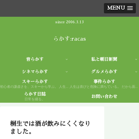
MENU
since 2006.3.13
らかす:racas
音らかす
私と朝日新聞
シネマらかす
グルメらかす
スキーらかす
事件らかす
初心者の謙虚さを、スキーから学ぶ。 人生もまた然り。
人生は喜びと危険に満ちている。 だから面白い。
らかす日誌
お問い合わせ
日常を綴る。
桐生では酒が飲みにくくなり
ました。