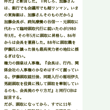
件だ』と断言した。『何しろ、加藤さん
は、銀行でも会議所でも超ワンマン。いま
の東海銀は、加藤さんそのものだから』
加藤会長が、病気療養の谷信一・元頭取に
代わって臨時頭取代行に就いたのが1980
年3月。その年5月に頭取に昇格し、86年
からは会長を兼務した。88年に頭取職を
伊藤氏に譲った後も最高実力者の地位に揺
るぎはない。
権力の源泉は人事権。『会長は、行内、関
係会社の人事権のかなめはすべて握ってい
る。伊藤頭取就任後、同期入行の稲垣伊久
男副頭取を役員に残して頭取を牽制してい
るのも、会長流のやり方だ』と同行OBは
証言する。
だが、頭取になってから、すでに11年