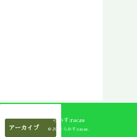
らかす:racas
アーカイブ
© 2002 らかす:racas.