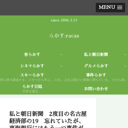
MENU
since 2006.3.13
らかす:racas
音らかす
私と朝日新聞
シネマらかす
グルメらかす
スキーらかす
事件らかす
初心者の謙虚さを、スキーから学ぶ。 人生もまた然り。
人生は喜びと危険に満ちている。 だから面白い。
らかす日誌
お問い合わせ
日常を綴る。
私と朝日新聞 2度目の名古屋
経済部の19 忘れていたが、