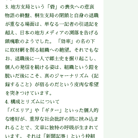
3. 地方支局という「砦」の喪失への悲哀
物語の終盤、桐生支局の閉鎖と自身の退職
が重なる場面は、単なる一記者の引退記を
超え、日本の地方メディアの凋落を告げる
鎮魂歌のようでした。 「効率」の名の下
に取材網を削る組織への絶望。それでもな
お、退職後に一人で郷土史を掘り起こし、
個人の発信を続ける姿は、組織という鎧を
脱いだ後にこそ、真のジャーナリズム（記
録すること）が宿るのだという皮肉な希望
を突きつけています。
4. 構成とリズムについて
「パエリア」や「ギター」といった個人的
な嗜好が、重厚な社会批評の間に挟み込ま
れることで、文章に独特の呼吸が生まれて
います。 それは「新聞記事」という枠組