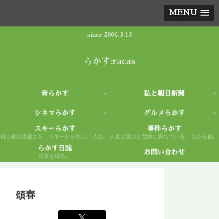
MENU
since 2006.3.13
らかす:racas
音らかす
私と朝日新聞
シネマらかす
グルメらかす
スキーらかす
事件らかす
初心者の謙虚さを、スキーから学ぶ。 人生もまた然り。
人生は喜びと危険に満ちている。 だから面白い。
らかす日誌
お問い合わせ
日常を綴る。
頌春