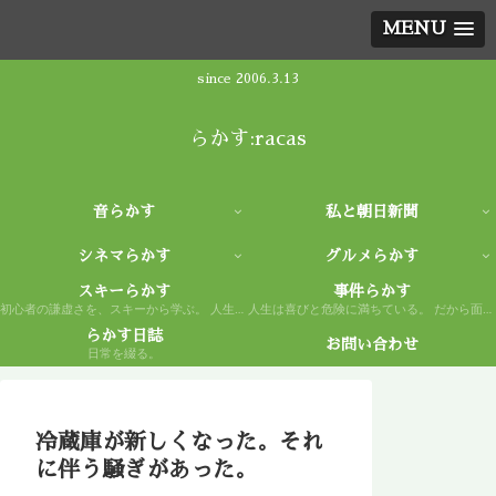
MENU
since 2006.3.13
らかす:racas
音らかす
私と朝日新聞
シネマらかす
グルメらかす
スキーらかす
事件らかす
初心者の謙虚さを、スキーから学ぶ。 人生もまた然り。
人生は喜びと危険に満ちている。 だから面白い。
らかす日誌
お問い合わせ
日常を綴る。
冷蔵庫が新しくなった。それ
に伴う騒ぎがあった。