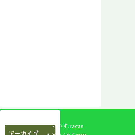
らかす:racas
アーカイブ
© 2002 らかす:racas.