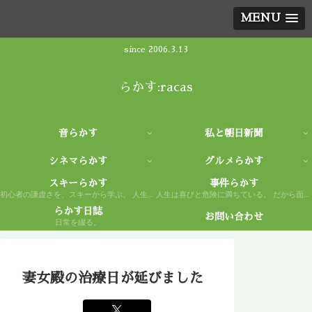
MENU
since 2006.3.13
らかす:racas
音らかす
私と朝日新聞
シネマらかす
グルメらかす
スキーらかす
事件らかす
初心者の謙虚さを、スキーから学ぶ。 人生もまた然り。
人生は喜びと危険に満ちている。 だから面白い。
らかす日誌
お問い合わせ
日常を綴る。
妻女殿の治療日が延びました