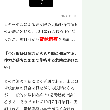
X
2024.09.28
カテーテルによる妻女殿の大動脈弁狭窄症
の治療が延びた。30日に行われる予定だ
帯状疱疹
ったが、数日前から
を発症し、
「帯状疱疹は体力が落ちた時に発症する。
体力が落ちたままで施術する危険は避けた
い」
との医師の判断による延期である。あとは
帯状疱疹の具合を見ながらの決断になる
が、一般的に帯状疱疹は1週間程度で治ま
るうで、そうであれば10月7日月曜日に実
施される。帯状疱疹の具合が良くなけれ