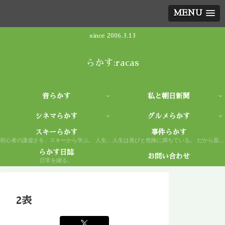
MENU
since 2006.3.13
らかす:racas
音らかす
私と朝日新聞
シネマらかす
グルメらかす
スキーらかす
事件らかす
初心者の謙虚さを、スキーから学ぶ。 人生もまた然り。
人生は喜びと危険に満ちている。 だから面白い。
らかす日誌
お問い合わせ
日常を綴る。
2表