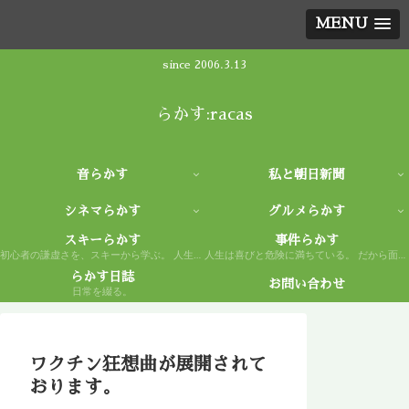
MENU
since 2006.3.13
らかす:racas
音らかす
私と朝日新聞
シネマらかす
グルメらかす
スキーらかす
事件らかす
初心者の謙虚さを、スキーから学ぶ。 人生もまた然り。
人生は喜びと危険に満ちている。 だから面白い。
らかす日誌
お問い合わせ
日常を綴る。
ワクチン狂想曲が展開されて
おります。