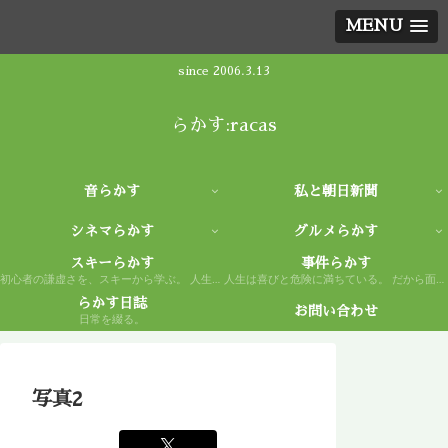
MENU
since 2006.3.13
らかす:racas
音らかす
私と朝日新聞
シネマらかす
グルメらかす
スキーらかす
事件らかす
初心者の謙虚さを、スキーから学ぶ。 人生もまた然り。
人生は喜びと危険に満ちている。 だから面白い。
らかす日誌
お問い合わせ
日常を綴る。
写真2