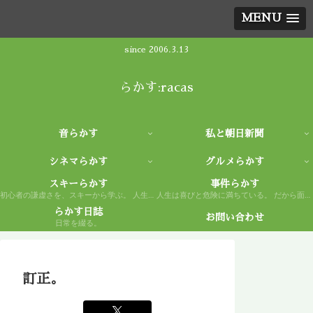
MENU
since 2006.3.13
らかす:racas
音らかす
私と朝日新聞
シネマらかす
グルメらかす
スキーらかす
事件らかす
初心者の謙虚さを、スキーから学ぶ。 人生もまた然り。
人生は喜びと危険に満ちている。 だから面白い。
らかす日誌
お問い合わせ
日常を綴る。
訂正。