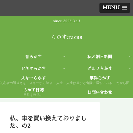
MENU
since 2006.3.13
らかす:racas
音らかす
私と朝日新聞
シネマらかす
グルメらかす
スキーらかす
事件らかす
初心者の謙虚さを、スキーから学ぶ。 人生もまた然り。
人生は喜びと危険に満ちている。 だから面白い。
らかす日誌
お問い合わせ
日常を綴る。
私、車を買い換えておりまし
た、の2