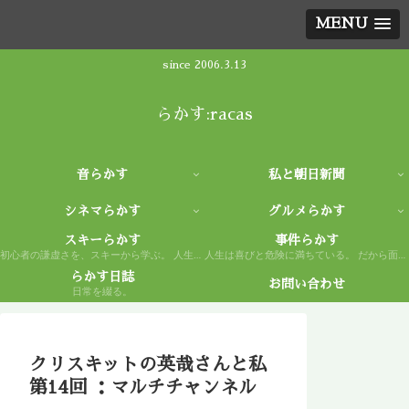
MENU
since 2006.3.13
らかす:racas
音らかす
私と朝日新聞
シネマらかす
グルメらかす
スキーらかす
事件らかす
初心者の謙虚さを、スキーから学ぶ。 人生もまた然り。
人生は喜びと危険に満ちている。 だから面白い。
らかす日誌
お問い合わせ
日常を綴る。
クリスキットの英哉さんと私
第14回 ：マルチチャンネル