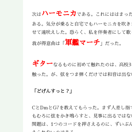
ハーモニカ
次は
である。これにははまっ
ある。気分が乗ると自宅でもハーモニカを吹き
せて遠吠えした。恐らく、私を伴奏者にして歌
軍艦マーチ
我が得意曲は「
」だった。
ギター
なるものに初めて触れたのは、高校
触った。が、弦をつま弾くだけでは和音は出な
「どげんすっと？」
CとDmとG7を教えてもらった。まず人差し
もむろに弦をかき鳴らすと、見事に出るではな
問題は、1つのコードを押さえるのに、ずいぶ