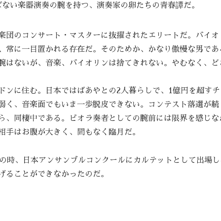
ばない楽器演奏の腕を持つ、演奏家の卵たちの青春譚だ。
楽団のコンサート・マスターに抜擢されたエリートだ。バイオ
、常に一目置かれる存在だ。そのためか、かなり傲慢な男であ
腕はないが、音楽、バイオリンは捨てきれない。やむなく、ど
ドンに住む。日本ではばあやとの2人暮らしで、1億円を超すチ
弱く、音楽面でもいま一歩脱皮できない。コンテスト落選が続
ら、同棲中である。ビオラ奏者としての腕前には限界を感じな
相手はお腹が大きく、間もなく臨月だ。
年の時、日本アンサンブルコンクールにカルテットとして出場し
げることができなかったのだ。