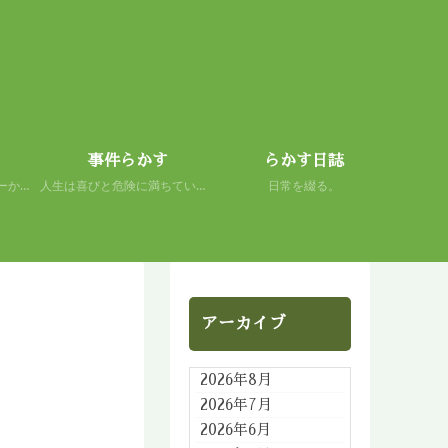
事件らかす
らかす日誌
初心者の謙虚さを、スキーから学ぶ。 人生もまた然り。
人生は喜びと危険に満ちている。 だから面白い。
日常を綴る。
アーカイブ
2026年8月
2026年7月
2026年6月