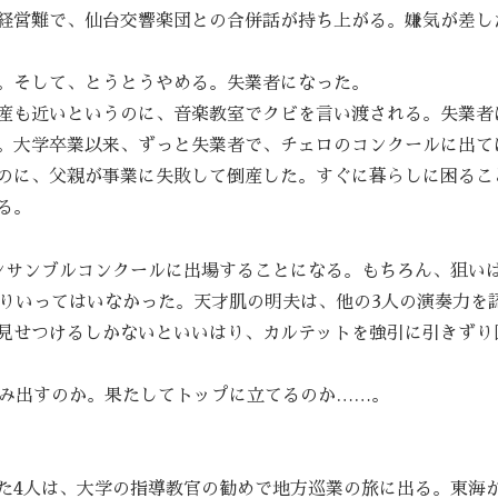
経営難で、仙台交響楽団との合併話が持ち上がる。嫌気が差し
。そして、とうとうやめる。失業者になった。
産も近いというのに、音楽教室でクビを言い渡される。失業者
。大学卒業以来、ずっと失業者で、チェロのコンクールに出て
のに、父親が事業に失敗して倒産した。すぐに暮らしに困るこ
る。
ンサンブルコンクールに出場することになる。もちろん、狙い
くりいってはいなかった。天才肌の明夫は、他の3人の演奏力を
見せつけるしかないといいはり、カルテットを強引に引きずり
生み出すのか。果たしてトップに立てるのか……。
た4人は、大学の指導教官の勧めで地方巡業の旅に出る。東海