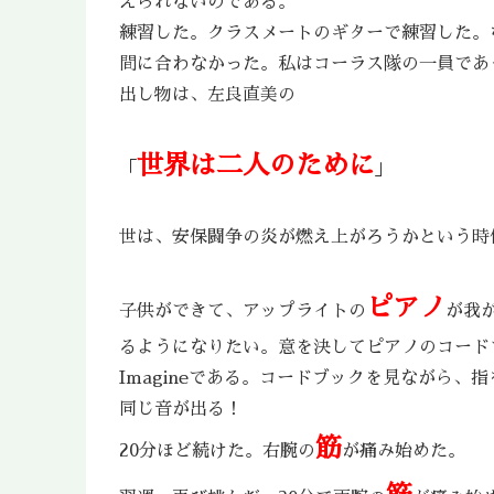
えられないのである。
練習した。クラスメートのギターで練習した。
間に合わなかった。私はコーラス隊の一員であ
出し物は、左良直美の
世界は二人のために
「
」
世は、安保闘争の炎が燃え上がろうかという時
ピアノ
子供ができて、アップライトの
が我
るようになりたい。意を決してピアノのコードブッ
Imagineである。コードブックを見ながら、
同じ音が出る！
筋
20分ほど続けた。右腕の
が痛み始めた。