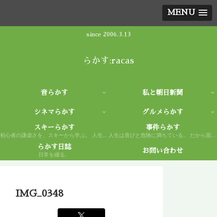
MENU
since 2006.3.13
らかす:racas
音らかす
私と朝日新聞
シネマらかす
グルメらかす
スキーらかす
事件らかす
初心者の謙虚さを、スキーから学ぶ。 人生もまた然り。
人生は喜びと危険に満ちている。 だから面白い。
らかす日誌
お問い合わせ
日常を綴る。
IMG_0348