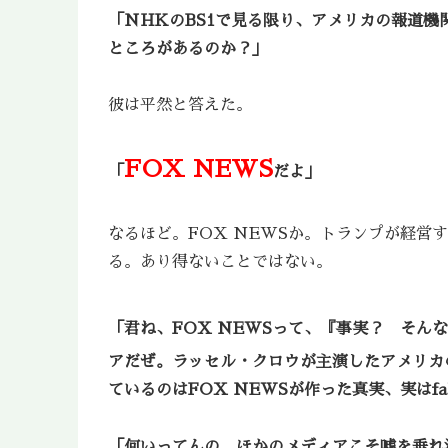
「NHKのBS1で見る限り、アメリカの報道
ところがあるのか？」
彼は平然と答えた。
FOX NEWS
「
だよ」
なるほど。FOX NEWSか。トランプが経
る。あり得ないことではない。
「君ね、FOX NEWSって、『事実？ そん
アだぜ。ラッセル・クロウが主演したアメリカ
ているのはFOX NEWSが作った真実、実はfak
「何いってんの。ほかのメディアこそ嘘を垂れ