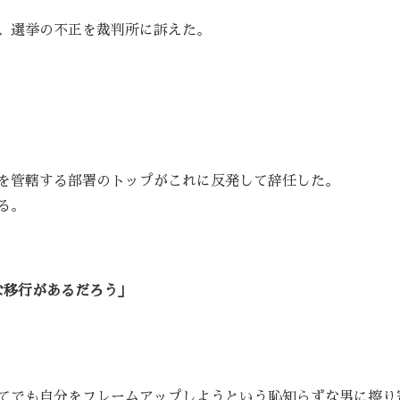
、選挙の不正を裁判所に訴えた。
を管轄する部署のトップがこれに反発して辞任した。
る。
な移行があるだろう」
てでも自分をフレームアップしようという恥知らずな男に擦り