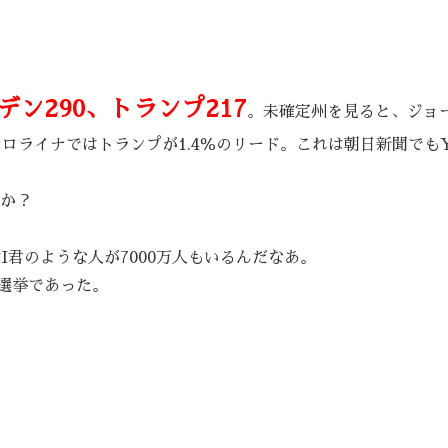
デン290、トランプ217
。未確定州を見ると、ジョ
ロライナではトランプが1.4％のリード。これは朝日新聞でもY
のか？
I君のような人が7000万人もいるんだなあ。
選挙であった。