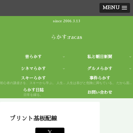
MENU
since 2006.3.13
らかす:racas
音らかす
私と朝日新聞
シネマらかす
グルメらかす
スキーらかす
事件らかす
初心者の謙虚さを、スキーから学ぶ。 人生もまた然り。
人生は喜びと危険に満ちている。 だから面白い。
らかす日誌
お問い合わせ
日常を綴る。
プリント基板配線