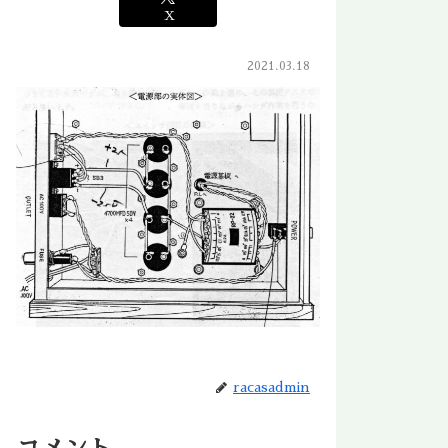
X
2021.03.18
racasadmin