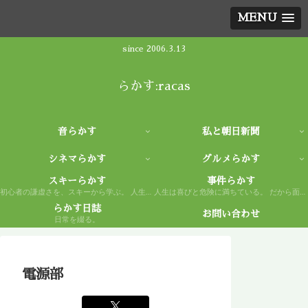
MENU
since 2006.3.13
らかす:racas
音らかす
私と朝日新聞
シネマらかす
グルメらかす
スキーらかす
事件らかす
初心者の謙虚さを、スキーから学ぶ。 人生もまた然り。
人生は喜びと危険に満ちている。 だから面白い。
らかす日誌
お問い合わせ
日常を綴る。
電源部