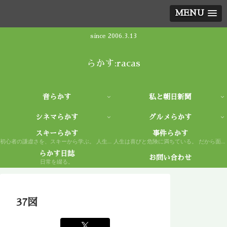
MENU
since 2006.3.13
らかす:racas
音らかす
私と朝日新聞
シネマらかす
グルメらかす
スキーらかす
事件らかす
初心者の謙虚さを、スキーから学ぶ。 人生もまた然り。
人生は喜びと危険に満ちている。 だから面白い。
らかす日誌
お問い合わせ
日常を綴る。
37図