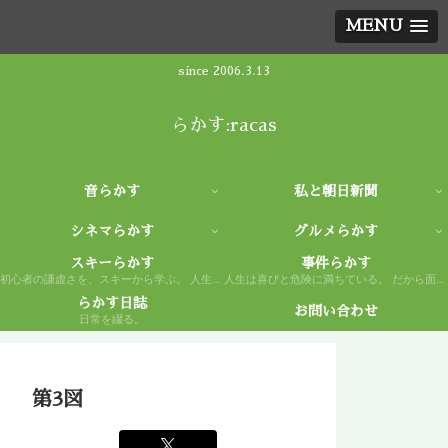
MENU
since 2006.3.13
らかす:racas
音らかす
私と朝日新聞
シネマらかす
グルメらかす
スキーらかす
事件らかす
初心者の謙虚さを、スキーから学ぶ。 人生もまた然り。
人生は喜びと危険に満ちている。 だから面白い。
らかす日誌
お問い合わせ
日常を綴る。
第3図